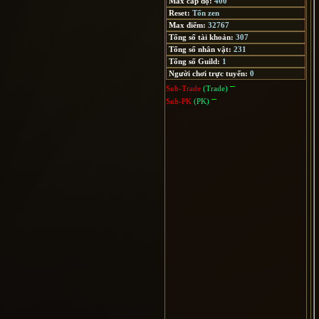
Max cấp độ:
400
Reset:
Tốn zen
Max điểm:
32767
Tổng số tài khoản:
307
Tổng số nhân vật:
231
Tổng số Guild:
1
Người chơi trực tuyến:
0
Sub-Trade
(Trade)
Sub-PK
(PK)