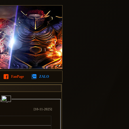
FanPage
ZALO
9
[10-11-2025]