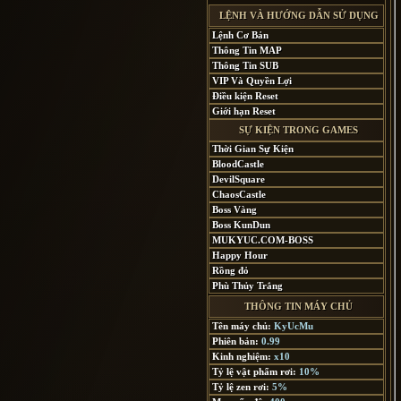
LỆNH VÀ HƯỚNG DẪN SỬ DỤNG
Lệnh Cơ Bản
Thông Tin MAP
Thông Tin SUB
VIP Và Quyền Lợi
Điều kiện Reset
Giới hạn Reset
SỰ KIỆN TRONG GAMES
Thời Gian Sự Kiện
BloodCastle
DevilSquare
ChaosCastle
Boss Vàng
Boss KunDun
MUKYUC.COM-BOSS
Happy Hour
Rồng đỏ
Phù Thủy Trắng
THÔNG TIN MÁY CHỦ
Tên máy chủ:
KyUcMu
Phiên bản:
0.99
Kinh nghiệm:
x10
Tỷ lệ vật phẩm rơi:
10%
Tỷ lệ zen rơi:
5%