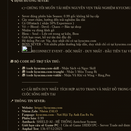
🔧 ĐỊNH HƯỚNG SEVER:
👉 CHÚNG TÔI MUỐN TÁI HIỆN NGUYÊN VẸN TRẢI NGHIỆM KYUCMU
Sever đúng phiên bản Season: 0.99 gốc không hề hạ cấp
Cày reset chậm, hướng đến trải nghiệm lâu dài
Có Offattack ( nhận 50% Experience )
Vé -> Blood - Devil - Chaos -> Bán tại shop
Nhiệm vụ dùng lệnh gõ
Bless – Soul – Life rơi trong sự kiện, Boss
Giới hạn reset, hỗ trợ tân thủ đầy đủ
Hệ thống Pet cực Vip, duy nhất chỉ có tại kyucmu.com
BOSS SEVER - Với nhiều phần thưởng hấp dẫn, duy nhất chỉ có tại kyucmu.c
RECONNECT EVENT - ĐỘC NHẤT - DUY NHẤT - ĐẦU TIÊN TẠI V
🎁 BỘ CODE HỔ TRỢ TÂN THỦ:
🎁 /code kyucmu.com-skill
- Nhận Sách và Ngọc Skill
🎁 /code kyucmu.com-trangbi
- Nhận 5 Món Trang Bị
🎁 /code kyucmu.com-vukhi
- Nhận Vũ Khí và Wing + Ring,Pen
-------------------------------
👉 CẢI BIÊN DUY NHẤT: TÍCH HỢP AUTO TRAIN VÀ NHẶT ĐỒ TRONG 
CUỘC SỐNG HIỆN TẠI
📍 THÔNG TIN SEVER:
Website
:
https://kyucmu.com
Nhóm Zalo
:
Nhóm ZALO
Fanpage
:
kyucmu.com - Nơi Hội Tụ Anh Em 8x 9x
Phiên bản
: 0.99
Antihack
: SHIELD AI - HỆ THỐNG Anticheat System
Giới hạn cửa sổ Game PC
: 1 Cửa sổ Game 1HDD/1PC - Server Trade mở được
Anphal Test
: 13h 07/12/2025