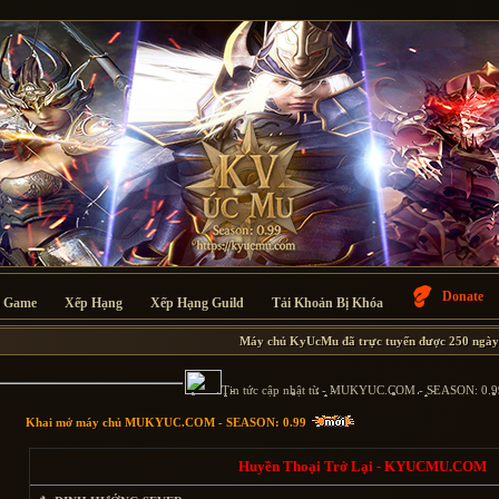
Donate
i Game
Xếp Hạng
Xếp Hạng Guild
Tải Khoản Bị Khóa
Máy chủ
KyUcMu đã trực tuyến được 250 ngày
Tin tức cập nhật từ - MUKYUC.COM - SEASON: 0.9
Khai mở máy chủ MUKYUC.COM - SEASON: 0.99
Huyền Thoại Trở Lại - KYUCMU.COM