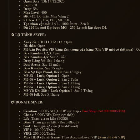
Open Beta
: 13h 14/12/2025
Exp
: x10
Drop
: 5%
Max Level
: 400
Đồ
: +13, Đồ thần, Max Wing 2
5 Class
: DK, DW, ELF, MG, DL,
Tạo nhân vật mới
: Lv1 - 1000 Point - Zen 0
Đủ 220 Lv mới lập được MG - 250 Lv mới lập được DL
🔄 LỘ TRÌNH SEVER:
Xoay đồ +10 +11 +12 +13
: Open
Đồ thần
: Open
Mở bán Pet siêu VIP bằng Zen trong cửa hàng (Chỉ VIP mới có thể mua)
: O
Box Kundun 1,2,3
: Open
Box Kundun 4,5
: Sau 2 Tuần
Drop Lông Vũ
: Sau 1 tháng
Boss Arena
: Sau 15 ngày
Boss Kundun
: Sau 15 ngày
Boss Sự kiện Blood, Devil
: Sau 15 ngày
Mở đồ + Luck, Option 1
: Open
Mở đồ + Luck, Option 2
: Sau 2 Tuần
Mở đồ + Luck, Option 3
: Sau 1 Tháng
Mở đồ + Luck, Option 4
: Sau 2 Tháng
Mở Vũ Khí 380 + Luck Option 4
: Sau 2 Tháng
Mở đồ full
: Sau 5 Tháng
💳 DONATE SEVER:
Creation
: 5.000VNĐ (DROP cực thấp -
Bán Shop 150.000.000/ZEN)
Chaos
: 5.000VNĐ (Drop cực thấp)
Life
: Tham gia sự kiện (BOSS)
Bless
: Tham gia sự kiện (Devil-Blood)
Soul
: Tham gia sự kiện (Devil-Blood)
VIP1
: 100.000/Tháng
VIP2
: 200.000/Tháng
Mua HDD cửa sổ Game
: Theo AccountLevel VIP
[Xem chi tiết VIP]