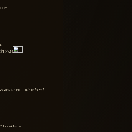
.COM
om
IỆT NAM
GAMES ĐỂ PHÙ HỢP HƠN VỚI
 2 Cửa sổ Game.