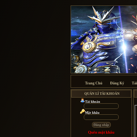
Trang Chủ
Đăng Ký
Tả
QUẢN LÍ TÀI KHOẢN
T
ài khoản
M
ật khẩu
Q
uên mật khẩu